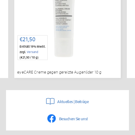
€
21,50
Enthält 19% MwSt.
zzgl.
Versand
(
€
21,50
/ 10 g)
eyeCARE Creme gegen gereizte Augenlider 10 g
Aktuelles | Beiträge
Besuchen Sie uns!