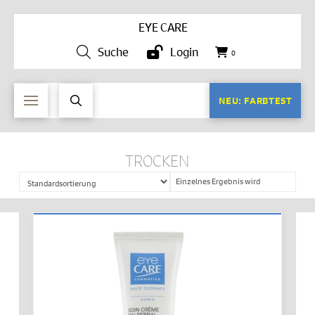
EYE CARE
Suche
Login
0
NEU: FARBTEST
TROCKEN
Einzelnes Ergebnis wird
angezeigt
IN DEN WARENKORB