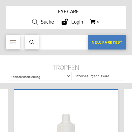
EYE CARE
Suche
Login
0
NEU: FARBTEST
TROPFEN
Einzelnes Ergebnis wird
angezeigt
IN DEN WARENKORB