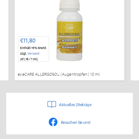
€
11,80
Enthält 19% MwSt.
zzgl.
Versand
(
€
1,18
/ 1 ml)
eyeCARE ALLERGOSOL (Augentropfen) 10 ml
Aktuelles | Beiträge
Besuchen Sie uns!