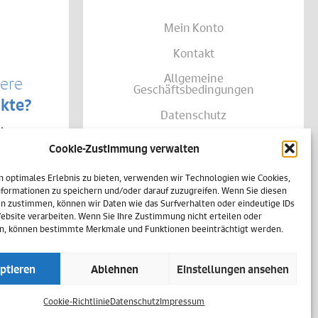
Mein Konto
Kontakt
Allgemeine
sere
Geschäftsbedingungen
kte?
Datenschutz
te von
Widerruf
träglich
Cookie-Zustimmung verwalten
se Ihrer
Zahlungsweisen
shalb
h
n optimales Erlebnis zu bieten, verwenden wir Technologien wie Cookies,
Versand & Lieferung
einer
formationen zu speichern und/oder darauf zuzugreifen. Wenn Sie diesen
n zustimmen, können wir Daten wie das Surfverhalten oder eindeutige IDs
Impressum
Website verarbeiten. Wenn Sie Ihre Zustimmung nicht erteilen oder
n, können bestimmte Merkmale und Funktionen beeinträchtigt werden.
Cookie-Richtlinie (EU)
ptieren
Ablehnen
Einstellungen ansehen
Vertrag widerrufen
Cookie-Richtlinie
Datenschutz
Impressum