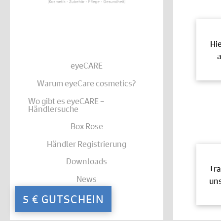
Hi
a
eyeCARE
Warum eyeCare cosmetics?
Wo gibt es eyeCARE –
Händlersuche
Box Rose
Händler Registrierung
Downloads
Tra
News
uns
Kontakt
5 € GUTSCHEIN