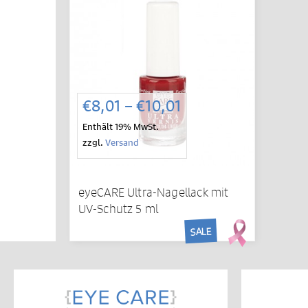
Preisspanne:
€
8,01
–
€
10,01
€8,01
Enthält 19% MwSt.
bis
zzgl.
Versand
€10,01
eyeCARE Ultra-Nagellack mit
UV-Schutz 5 ml
SALE