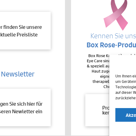
er finden Sie unsere
ktuelle Preisliste
Kennen Sie un
Box Rose-Produ
Box Rose Kosmetikproduk
Eye Care sind sehr hochver
& speziell auf die Bedürfnis
Haut zugeschnitten. De
Newsletter
eignen sie sich auc
Um Ihnen ei
therapiebegleitend bei 
um Gerätein
Chemotherapie.
Technologie
auf dieser 
zurückziehe
gen Sie sich hier für
Produkte
eren Newletter ein
kennenlernen
Akze