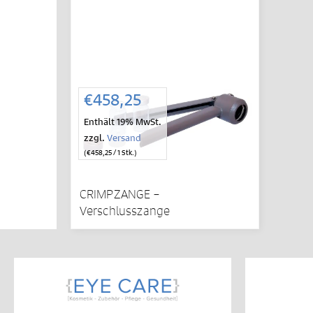
IN DEN
WARENKORB
€
458,25
Enthält 19% MwSt.
zzgl.
Versand
(
€
458,25
/ 1 Stk.)
CRIMPZANGE –
Verschlusszange