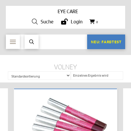
EYE CARE
Suche
Login
0
NEU: FARBTEST
VOLNEY
Einzelnes Ergebnis wird
angezeigt