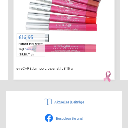
€
16,95
Enthält 19% MwSt.
zzgl.
Versand
(
€
5,38
/ 1 g)
eyeCARE Jumbo Lippenstift 3,15 g
Aktuelles | Beiträge
Besuchen Sie uns!