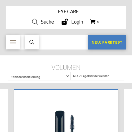
EYE CARE
Suche
Login
0
NEU: FARBTEST
VOLUMEN
Alle 2 Ergebnisse werden
angezeigt