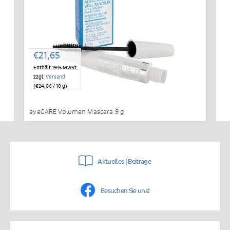
€
21,65
Enthält 19% MwSt.
zzgl.
Versand
(
€
24,06
/ 10 g)
eyeCARE Volumen Mascara 9 g
Aktuelles | Beiträge
Besuchen Sie uns!