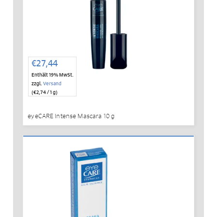
€
27,44
Enthält 19% MwSt.
zzgl.
Versand
(
€
2,74
/ 1 g)
eyeCARE Intense Mascara 10 g