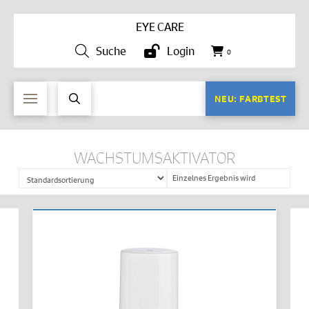
EYE CARE
Suche
Login
0
NEU: FARBTEST
WACHSTUMSAKTIVATOR
Einzelnes Ergebnis wird
angezeigt
IN DEN WARENKORB