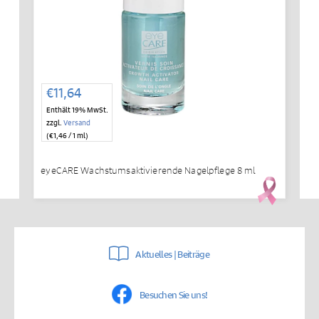
€
11,64
Enthält 19% MwSt.
zzgl.
Versand
(
€
1,46
/ 1 ml)
eyeCARE Wachstumsaktivierende Nagelpflege 8 ml
Aktuelles | Beiträge
Besuchen Sie uns!