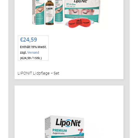
€
24,59
Enthält 19% MwSt.
zzgl.
Versand
(
€
24,59
/ 1 Stk.)
LIPONIT Lidpflege – Set
IN DEN WARENKORB