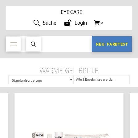
EYE CARE
Suche
Login
0
NEU: FARBTEST
WÄRME-GEL-BRILLE
Alle 3 Ergebnisse werden
angezeigt
IN DEN WARENKORB