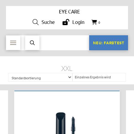
EYE CARE
Suche
Login
0
NEU: FARBTEST
XXL
Einzelnes Ergebnis wird
angezeigt