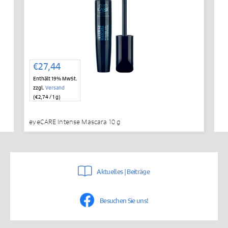
€
27,44
Enthält 19% MwSt.
zzgl.
Versand
(
€
2,74
/ 1 g)
eyeCARE Intense Mascara 10 g
Aktuelles | Beiträge
Besuchen Sie uns!