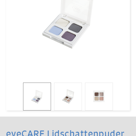
eyeCARE Lidschattenpuder