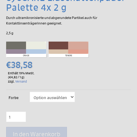
Palette 4x 2 g
Durch ultramikronisierte und abgerundete Partikel auch für
Kontaktlinsenträgerinnen geeignet.
2,5 g
ORAGE
TENERE
€
38,58
Enthält 19% MwSt.
(
€
4,82
/ 1 g)
zzgl.
Versand
Farbe
eyeCARE
Lidschattenpuder
Palette
4x
In den Warenkorb