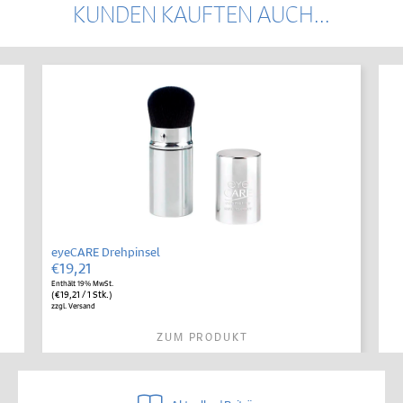
KUNDEN KAUFTEN AUCH...
eyeCARE Drehpinsel
€
19,21
Enthält 19% MwSt.
(
€
19,21
/ 1 Stk.)
zzgl.
Versand
ZUM PRODUKT