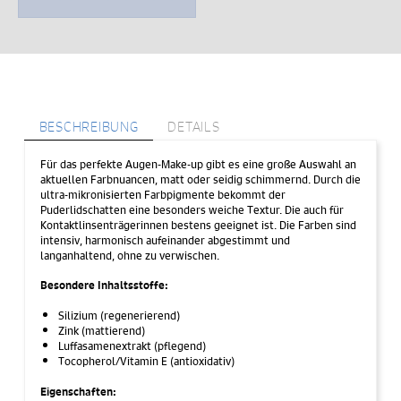
2
g
Menge
BESCHREIBUNG
DETAILS
Für das perfekte Augen-Make-up gibt es eine große Auswahl an
aktuellen Farbnuancen, matt oder seidig schimmernd. Durch die
ultra-mikronisierten Farbpigmente bekommt der
Puderlidschatten eine besonders weiche Textur. Die auch für
Kontaktlinsenträgerinnen bestens geeignet ist. Die Farben sind
intensiv, harmonisch aufeinander abgestimmt und
langanhaltend, ohne zu verwischen.
Besondere Inhaltsstoffe:
Silizium (regenerierend)
Zink (mattierend)
Luffasamenextrakt (pflegend)
Tocopherol/Vitamin E (antioxidativ)
Eigenschaften: