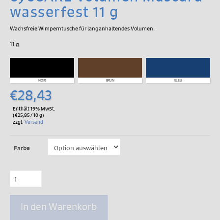
wasserfest 11 g
Wachsfreie Wimperntusche für langanhaltendes Volumen.
11 g
NOIR
BRUN
BLEU
€
28,43
Enthält 19% MwSt.
(
€
25,85
/ 10 g)
zzgl.
Versand
Farbe
eyeCARE
Volumen
Mascara
wasserfest
In den Warenkorb
11