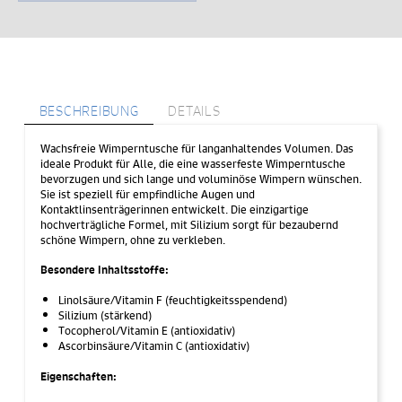
g
Menge
BESCHREIBUNG
DETAILS
Wachsfreie Wimperntusche für langanhaltendes Volumen. Das
ideale Produkt für Alle, die eine wasserfeste Wimperntusche
bevorzugen und sich lange und voluminöse Wimpern wünschen.
Sie ist speziell für empfindliche Augen und
Kontaktlinsenträgerinnen entwickelt. Die einzigartige
hochverträgliche Formel, mit Silizium sorgt für bezaubernd
schöne Wimpern, ohne zu verkleben.
Besondere Inhaltsstoffe:
Linolsäure/Vitamin F (feuchtigkeitsspendend)
Silizium (stärkend)
Tocopherol/Vitamin E (antioxidativ)
Ascorbinsäure/Vitamin C (antioxidativ)
Eigenschaften: