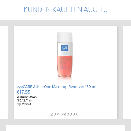
KUNDEN KAUFTEN AUCH...
eyeCARE All-in-One Make-up Remover 150 ml
€
17,55
Enthält 19% MwSt.
(
€
0,12
/ 1 ml)
zzgl.
Versand
ZUM PRODUKT