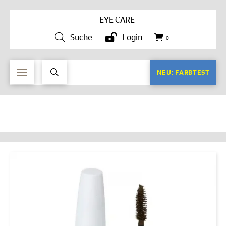
EYE CARE
Suche
Login
0
NEU: FARBTEST