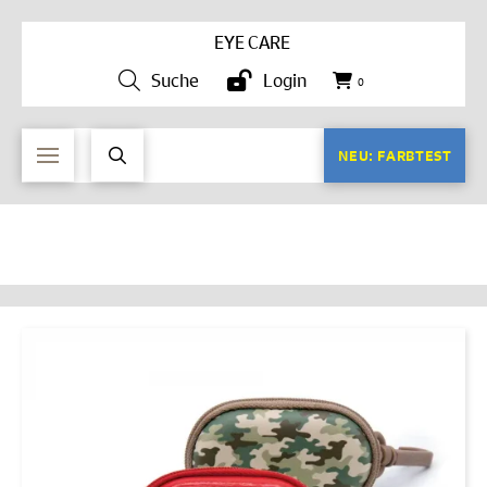
EYE CARE
Suche
Login
0
NEU: FARBTEST