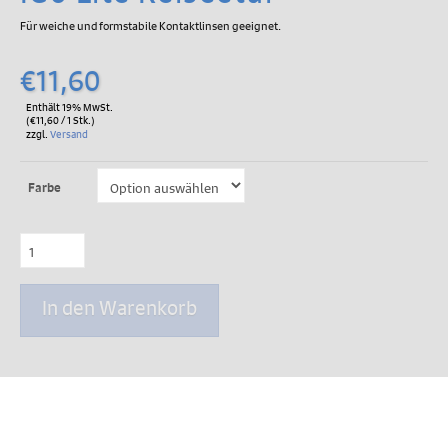
Für weiche und formstabile Kontaktlinsen geeignet.
€
11,60
Enthält 19% MwSt.
(
€
11,60
/ 1 Stk.)
zzgl.
Versand
Farbe
IGo
Lite
Reiseetui
Menge
In den Warenkorb