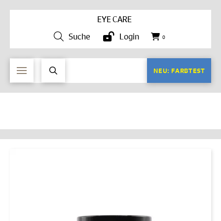
EYE CARE
Suche
Login
0
NEU: FARBTEST