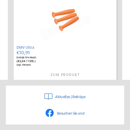
DMV Ultra
€
10,91
Enthält 19% MwSt.
(
€
3,64
/ 1 Stk.)
zzgl.
Versand
ZUM PRODUKT
Aktuelles | Beiträge
Besuchen Sie uns!