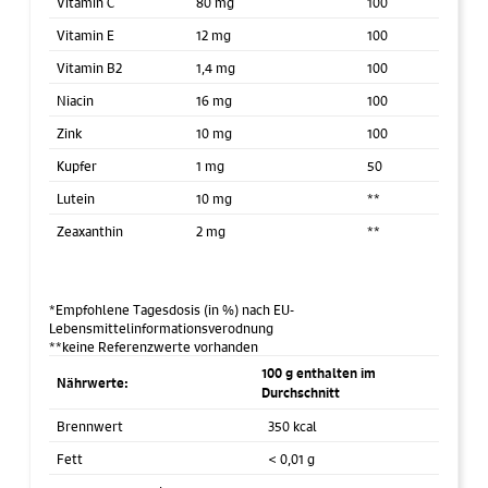
Vitamin C
80 mg
100
Vitamin E
12 mg
100
Vitamin B2
1,4 mg
100
Niacin
16 mg
100
Zink
10 mg
100
Kupfer
1 mg
50
Lutein
10 mg
**
Zeaxanthin
2 mg
**
*Empfohlene Tagesdosis (in %) nach EU-
Lebensmittelinformationsverodnung
**keine Referenzwerte vorhanden
100 g enthalten im
Nährwerte:
Durchschnitt
Brennwert
350 kcal
Fett
< 0,01 g