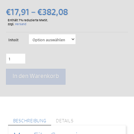
Preisspanne:
€
17,91
–
€
382,08
€17,91
Enthält 7% reduzierte MwSt.
zzgl.
Versand
bis
€382,08
Inhalt
MacuFit-
Gummies
für
natürliches
In den Warenkorb
Sehen
(neue
Formulierung)
Menge
BESCHREIBUNG
DETAILS