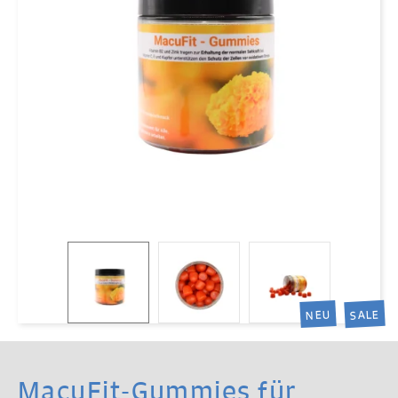
SALE
NEU
MacuFit-Gummies für