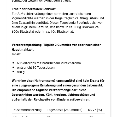
Schutz der Zellen vor oxidativem Stress.
Erhalt der normalen Sehkraft
Zur Aufrechterhaltung einer normalen, ausreichenden
Pigmentdichte werden in der Regel täglich ca. 10mg Lutein und
2mg Zeaxanthin benötigt. Dieser Tagesbedarf befindet sich vor
allem in grünem Gemüse, wie bspw. in ca. 500g Brokkoli, ca.
500g Blattsalat oder in ca. 70g Blattspinat.
Verzehrempfehlung: Täglich 2 Gummies vor oder nach einer
Hauptmahlzeit
Inhalt:
60 Softdrops mit natürlichem Pfirsicharoma
entspricht 30 Tagesdosen
180 g
Warnhinweise:
Nahrungsergänzungsmittel sind kein Ersatz für
eine ausgewogene Ernährung und einen gesunden Lebensstil.
Die empfohlene tägliche Verzehrmenge darf nicht
überschritten werden. Kühl, trocken, lichtgeschützt und
außerhalb der Reichweite von Kindern aufbewahren.
Zusammensetzung
Tagesdosis (2 Gummies)
NRV* (%)