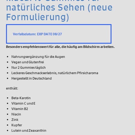
natürliches Sehen (neue
Formulierung)
Verfallsdatum: EXP DATE 08/27
Besonders empfehlenswert für alle, die häufig am Bildschirm arbeiten.
Nahrungsergänzung für die Augen
Vegan und Glutenfrei
Nur 2 Gummies täglich
Leckeres Geschmackserlebnis, natürlichem Pfirsicharoma
Hergestellt in Deutschland
enthält:
Beta-Karotin
Vitamin C und E
Vitamin B2
Niacin
Zink
Kupfer
Lutein und Zeaxanthin