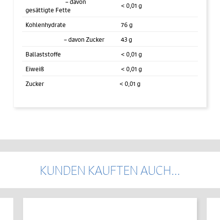
– davon
< 0,01 g
gesättigte Fette
Kohlenhydrate
76 g
– davon Zucker
43 g
Ballaststoffe
< 0,01 g
Eiweiß
< 0,01 g
Zucker
< 0,01 g
KUNDEN KAUFTEN AUCH...