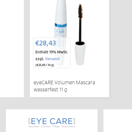
€
28,43
Enthält 19% MwSt.
zzgl.
Versand
(
€
25,85
/ 10 g)
eyeCARE Volumen Mascara
wasserfest 11 g