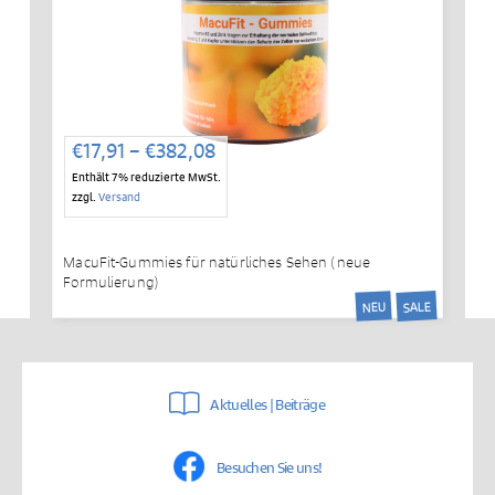
Preisspanne:
€
17,91
–
€
382,08
€17,91
Enthält 7% reduzierte MwSt.
bis
zzgl.
Versand
€382,08
MacuFit-Gummies für natürliches Sehen (neue
Formulierung)
SALE
NEU
Aktuelles | Beiträge
Besuchen Sie uns!