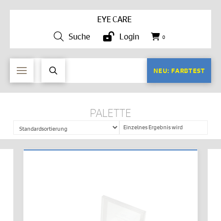
EYE CARE
Suche
Login
0
NEU: FARBTEST
PALETTE
Einzelnes Ergebnis wird
angezeigt