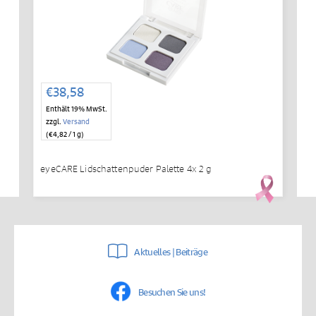
€
38,58
Enthält 19% MwSt.
zzgl.
Versand
(
€
4,82
/ 1 g)
eyeCARE Lidschattenpuder Palette 4x 2 g
Aktuelles | Beiträge
Besuchen Sie uns!