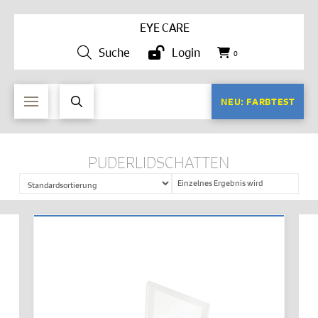
EYE CARE
Suche
Login
0
NEU: FARBTEST
PUDERLIDSCHATTEN
Einzelnes Ergebnis wird
angezeigt