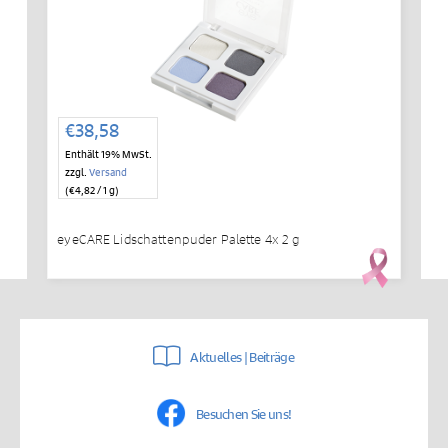
€
38,58
Enthält 19% MwSt.
zzgl.
Versand
(
€
4,82
/ 1 g)
eyeCARE Lidschattenpuder Palette 4x 2 g
Aktuelles | Beiträge
Besuchen Sie uns!