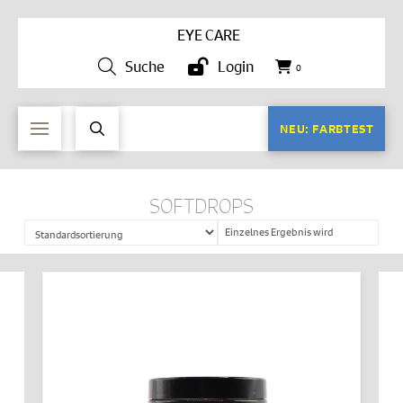
EYE CARE
Suche
Login
0
NEU: FARBTEST
SOFTDROPS
Einzelnes Ergebnis wird
angezeigt