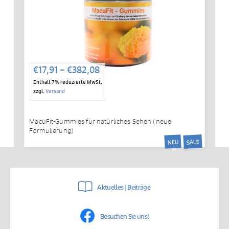
Preisspanne:
€
17,91
–
€
382,08
€17,91
Enthält 7% reduzierte MwSt.
bis
zzgl.
Versand
€382,08
MacuFit-Gummies für natürliches Sehen (neue
Formulierung)
SALE
NEU
Aktuelles | Beiträge
Besuchen Sie uns!